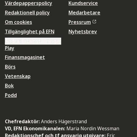
Värdepapperspolicy
Kundservice
Redaktionell policy
Medarbetare
Om cookies
Pressrum
Tillgänglighet på EFN
Nyhetsbrev
Ändra datainställningar
Play
Finansmagasinet
Börs
Vetenskap
Bok
Podd
Chefredaktör:
Anders Hägerstrand
VD, EFN Ekonomikanalen:
Maria Nordin Wessman
Redaktionschef och tf ansvarig utgivare:
Eric