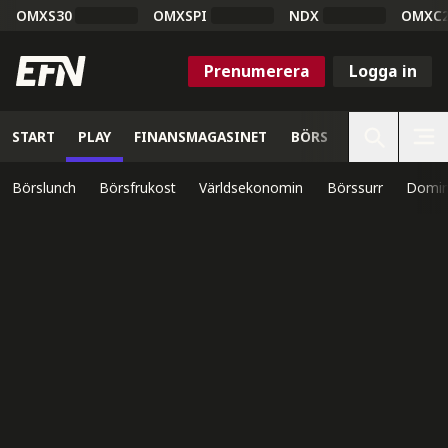
OMXS30
OMXSPI
NDX
OMXC
Prenumerera
Logga in
START
PLAY
FINANSMAGASINET
BÖRS
VETENSKAP
Börslunch
Börsfrukost
Världsekonomin
Börssurr
Domin