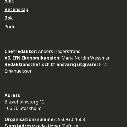
Börs
Vetenskap
Bok
Podd
Chefredaktör:
Anders Hägerstrand
VD, EFN Ekonomikanalen:
Maria Nordin Wessman
Redaktionschef och tf ansvarig utgivare:
Eric
Emanuelsson
Adress
Blasieholmstorg 12
106 70 Stockholm
Organisationsnummer:
556930-1608
E-postadress:
redaktionen@efn.se