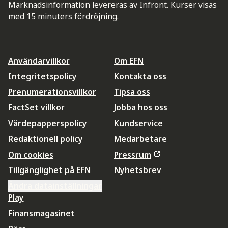
Marknadsinformation levereras av Infront. Kurser visas
med 15 minuters fördröjning.
Användarvillkor
Om EFN
Integritetspolicy
Kontakta oss
Prenumerationsvillkor
Tipsa oss
FactSet villkor
Jobba hos oss
Värdepapperspolicy
Kundservice
Redaktionell policy
Medarbetare
Om cookies
Pressrum
Tillgänglighet på EFN
Nyhetsbrev
Ändra datainställningar
Play
Finansmagasinet