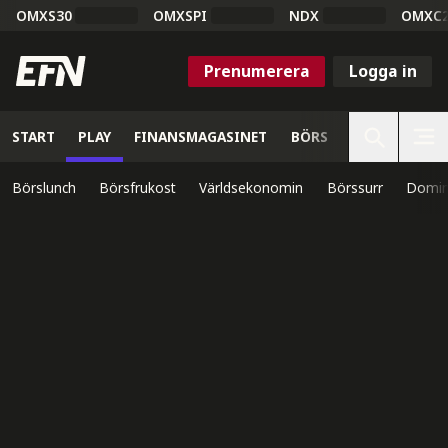
OMXS30
OMXSPI
NDX
OMXC
Prenumerera
Logga in
START
PLAY
FINANSMAGASINET
BÖRS
VETENSKAP
Börslunch
Börsfrukost
Världsekonomin
Börssurr
Domin