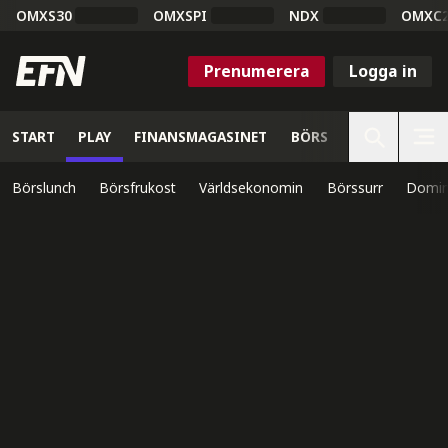
OMXS30
OMXSPI
NDX
OMXC
Prenumerera
Logga in
START
PLAY
FINANSMAGASINET
BÖRS
VETENSKAP
Börslunch
Börsfrukost
Världsekonomin
Börssurr
Domin