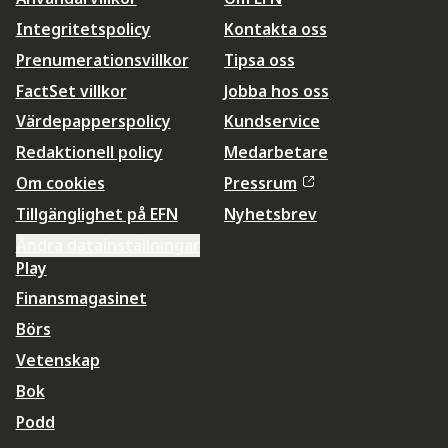
Integritetspolicy
Kontakta oss
Prenumerationsvillkor
Tipsa oss
FactSet villkor
Jobba hos oss
Värdepapperspolicy
Kundservice
Redaktionell policy
Medarbetare
Om cookies
Pressrum
Tillgänglighet på EFN
Nyhetsbrev
Ändra datainställningar
Play
Finansmagasinet
Börs
Vetenskap
Bok
Podd