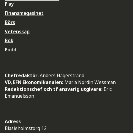
Play
Finansmagasinet
Börs
Vetenskap
Bok
Podd
Chefredaktör:
Anders Hägerstrand
VD, EFN Ekonomikanalen:
Maria Nordin Wessman
Redaktionschef och tf ansvarig utgivare:
Eric
Emanuelsson
Adress
Blasieholmstorg 12