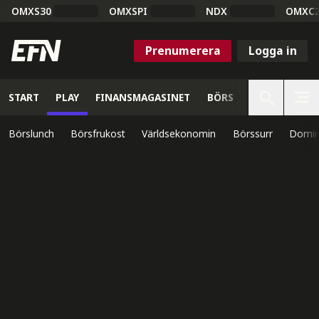
OMXS30
OMXSPI
NDX
OMXC
Prenumerera
Logga in
START
PLAY
FINANSMAGASINET
BÖRS
VETENSKAP
Börslunch
Börsfrukost
Världsekonomin
Börssurr
Domin