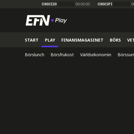
OMXS30
00:00:00
OMXSPI
0
START
PLAY
FINANSMAGASINET
BÖRS
VE
Börslunch
Börsfrukost
Världsekonomin
Börssur