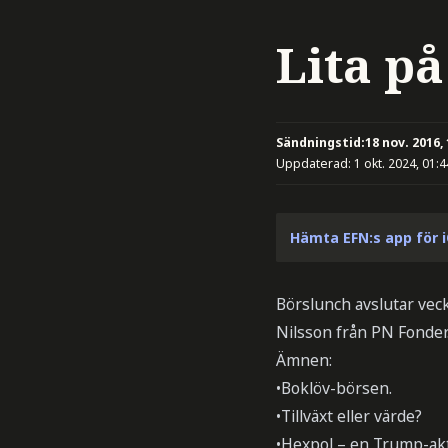
Lita p
Sändningstid:
18 nov. 2016,
Uppdaterad:
1 okt. 2024, 01:4
Hämta EFN:s app för 
Börslunch avslutar vec
Nilsson från PN Fonder.
Ämnen:
•Boklöv-börsen.
•Tillväxt eller värde?
•Hexpol – en Trump-ak