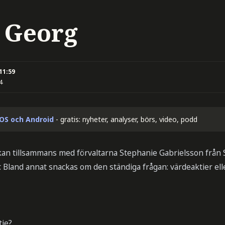
å Georg
 11:59
4
iOS och Android
- gratis: nyheter, analyser, börs, video, podd
kan tillsammans med förvaltarna Stephanie Gabrielsson från
 Bland annat snackas om den ständiga frågan: värdeaktier eller 
tie?