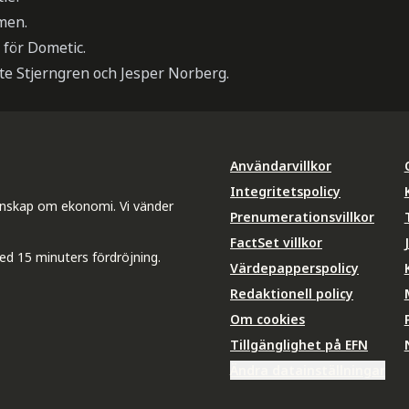
men.
g för Dometic.
te Stjerngren och Jesper Norberg.
Användarvillkor
Integritetspolicy
unskap om ekonomi. Vi vänder
Prenumerationsvillkor
FactSet villkor
ed 15 minuters fördröjning.
Värdepapperspolicy
Redaktionell policy
Om cookies
Tillgänglighet på EFN
Ändra datainställningar