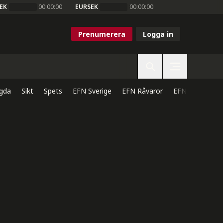
EK
00:00:00
EURSEK
00:00:00
Prenumerera
Logga in
gda
Sikt
Spets
EFN Sverige
EFN Råvaror
EFN Direkt