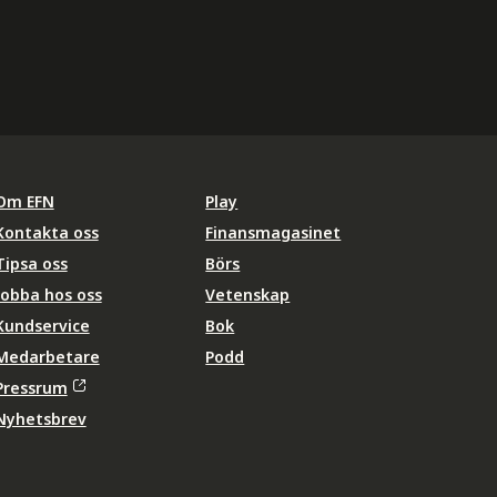
Om EFN
Play
Kontakta oss
Finansmagasinet
Tipsa oss
Börs
Jobba hos oss
Vetenskap
Kundservice
Bok
Medarbetare
Podd
Pressrum
Nyhetsbrev