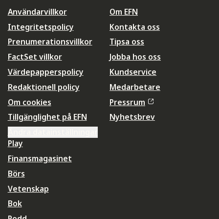
Användarvillkor
Om EFN
Integritetspolicy
Kontakta oss
Prenumerationsvillkor
Tipsa oss
FactSet villkor
Jobba hos oss
Värdepapperspolicy
Kundservice
Redaktionell policy
Medarbetare
Om cookies
Pressrum
Tillgänglighet på EFN
Nyhetsbrev
Ändra datainställningar
Play
Finansmagasinet
Börs
Vetenskap
Bok
Podd