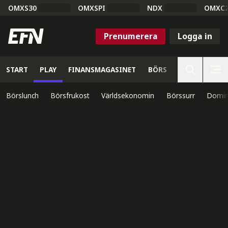
OMXS30
OMXSPI
NDX
OMXC
Prenumerera
Logga in
START
PLAY
FINANSMAGASINET
BÖRS
VETENSKAP
Börslunch
Börsfrukost
Världsekonomin
Börssurr
Domin