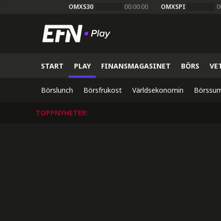
OMXS30
00:00:00
OMXSPI
0
START
PLAY
FINANSMAGASINET
BÖRS
VE
Börslunch
Börsfrukost
Världsekonomin
Börssur
TOPPNYHETER
: