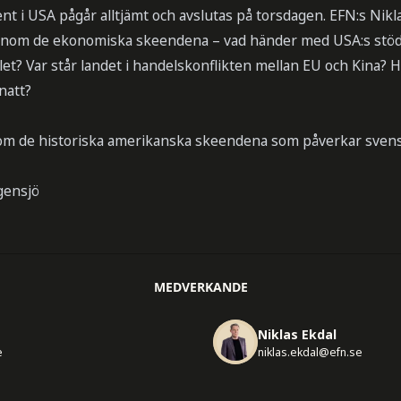
 i USA pågår alltjämt och avslutas på torsdagen. EFN:s Nikla
enom de ekonomiska skeendena – vad händer med USA:s stöd 
t? Var står landet i handelskonflikten mellan EU och Kina? 
 natt?
om de historiska amerikanska skeendena som påverkar sven
gensjö
MEDVERKANDE
Niklas Ekdal
e
niklas.ekdal@efn.se