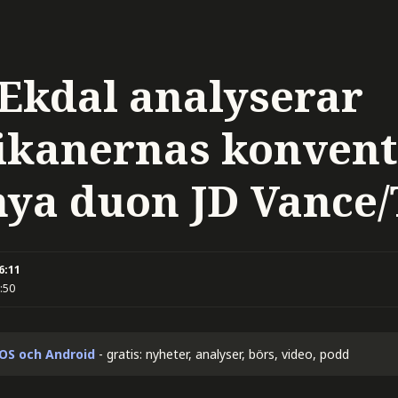
 Ekdal analyserar
ikanernas konvent
nya duon JD Vance
16:11
:50
iOS och Android
- gratis: nyheter, analyser, börs, video, podd