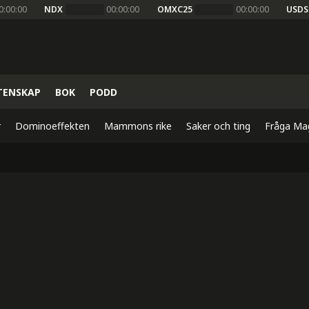
0:00:00
NDX
00:00:00
OMXC25
00:00:00
USDS
TENSKAP
BOK
PODD
r
Dominoeffekten
Mammons rike
Saker och ting
Fråga Ma