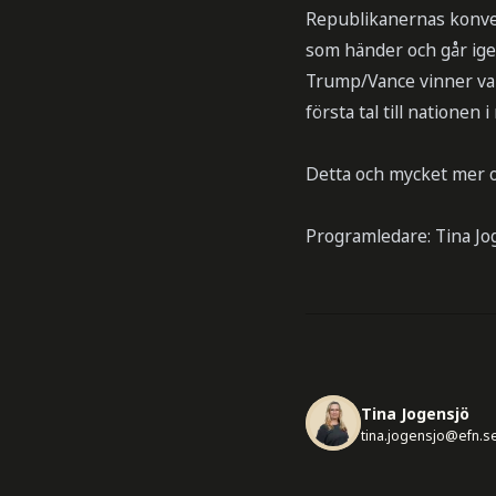
Republikanernas konvent
som händer och går ig
Trump/Vance vinner vale
första tal till nationen i
Detta och mycket mer 
Programledare: Tina Jo
Tina Jogensjö
tina.jogensjo@efn.s