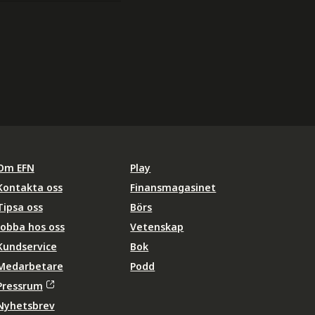
Om EFN
Play
Kontakta oss
Finansmagasinet
Tipsa oss
Börs
Jobba hos oss
Vetenskap
Kundservice
Bok
Medarbetare
Podd
Pressrum
Nyhetsbrev