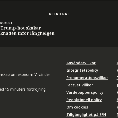
RELATERAT
FRUKOST
 Trump-hot skakar
knaden inför långhelgen
Användarvillkor
Integritetspolicy
unskap om ekonomi. Vi vänder
Prenumerationsvillkor
FactSet villkor
ed 15 minuters fördröjning.
Värdepapperspolicy
Redaktionell policy
Om cookies
Tillgänglighet på EFN