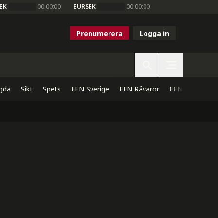
EK
00:00:00
EURSEK
00:00:00
Prenumerera
Logga in
gda
Sikt
Spets
EFN Sverige
EFN Råvaror
EFN Direkt