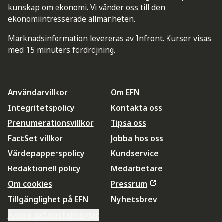
kunskap om ekonomi. Vi vänder oss till den
ekonomiintresserade allmänheten.
Marknadsinformation levereras av Infront. Kurser visas
med 15 minuters fördröjning.
Användarvillkor
Om EFN
Integritetspolicy
Kontakta oss
Prenumerationsvillkor
Tipsa oss
FactSet villkor
Jobba hos oss
Värdepapperspolicy
Kundservice
Redaktionell policy
Medarbetare
Om cookies
Pressrum
Tillgänglighet på EFN
Nyhetsbrev
Ändra datainställningar