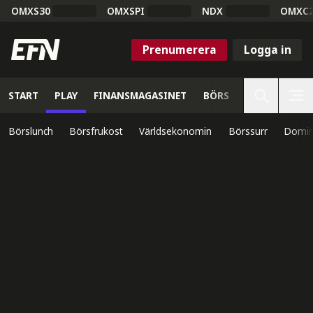
OMXS30
OMXSPI
NDX
OMXC
Prenumerera
Logga in
START
PLAY
FINANSMAGASINET
BÖRS
VETENSKAP
Börslunch
Börsfrukost
Världsekonomin
Börssurr
Domin