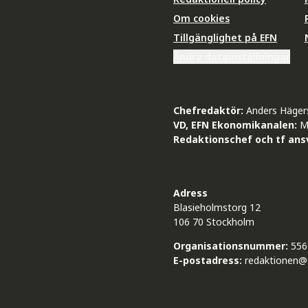
Om cookies
Tillgänglighet på EFN
Ändra datainställningar
Chefredaktör:
Anders Häger
VD, EFN Ekonomikanalen:
M
Redaktionschef och tf ansv
Adress
Blasieholmstorg 12
106 70 Stockholm
Organisationsnummer:
556
E-postadress:
redaktionen@