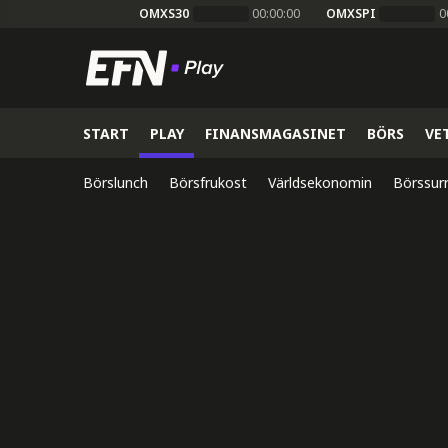
OMXS30
00:00:00
OMXSPI
0
START
PLAY
FINANSMAGASINET
BÖRS
VE
Börslunch
Börsfrukost
Världsekonomin
Börssur