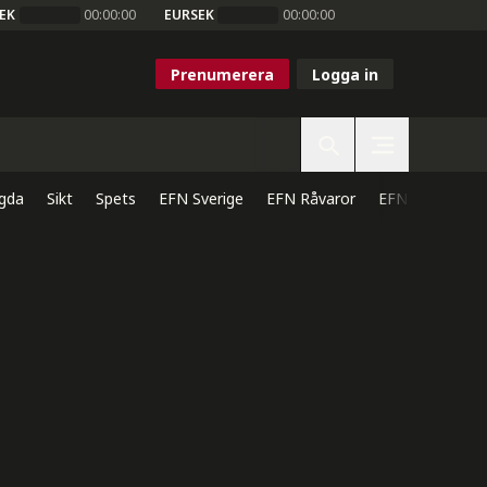
EK
00:00:00
EURSEK
00:00:00
Prenumerera
Logga in
gda
Sikt
Spets
EFN Sverige
EFN Råvaror
EFN Direkt