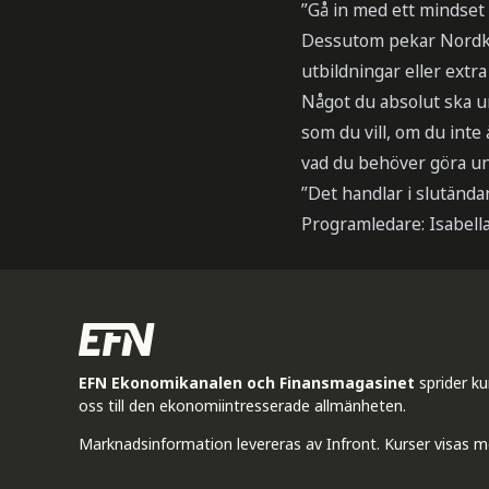
”Gå in med ett mindset at
Dessutom pekar Nordkvis
utbildningar eller extr
Något du absolut ska un
som du vill, om du inte
vad du behöver göra und
”Det handlar i slutänd
Programledare: Isabell
EFN Ekonomikanalen och Finansmagasinet
sprider k
oss till den ekonomiintresserade allmänheten.
Marknadsinformation levereras av Infront. Kurser visas m