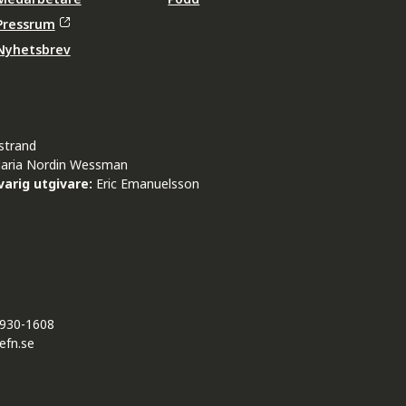
Pressrum
Nyhetsbrev
strand
aria Nordin Wessman
arig utgivare:
Eric Emanuelsson
930-1608
efn.se