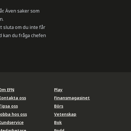
får. Även saker som
n.
t sluta om du inte får
jd kan du fråga chefen
Om EFN
Play
Kontakta oss
Finansmagasinet
Tipsa oss
Börs
Jobba hos oss
Vetenskap
Kundservice
Bok
Medarbetare
Podd