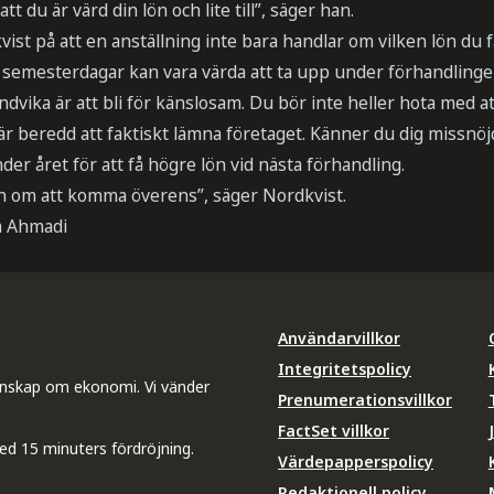
t du är värd din lön och lite till”, säger han.
t på att en anställning inte bara handlar om vilken lön du 
a semesterdagar kan vara värda att ta upp under förhandlinge
dvika är att bli för känslosam. Du bör inte heller hota med at
 är beredd att faktiskt lämna företaget. Känner du dig missnö
er året för att få högre lön vid nästa förhandling.
an om att komma överens”, säger Nordkvist.
a Ahmadi
Användarvillkor
Integritetspolicy
unskap om ekonomi. Vi vänder
Prenumerationsvillkor
FactSet villkor
ed 15 minuters fördröjning.
Värdepapperspolicy
Redaktionell policy