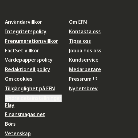
Användarvillkor
Om EFN
Integritetspolicy
Kontakta oss
Prenumerationsvillkor
Tipsa oss
FactSet villkor
Jobba hos oss
Värdepapperspolicy
Kundservice
Redaktionell policy
Medarbetare
Om cookies
Pressrum
Tillgänglighet på EFN
Nyhetsbrev
Ändra datainställningar
Play
Finansmagasinet
Börs
Vetenskap