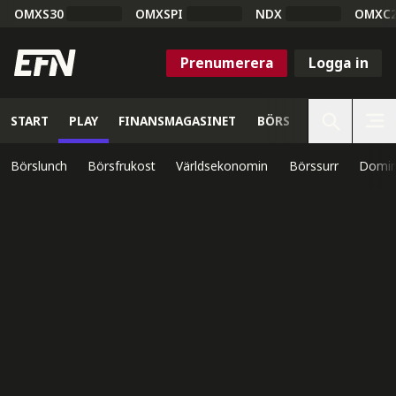
OMXS30
OMXSPI
NDX
OMXC
Prenumerera
Logga in
START
PLAY
FINANSMAGASINET
BÖRS
VETENSKAP
Börslunch
Börsfrukost
Världsekonomin
Börssurr
Domin