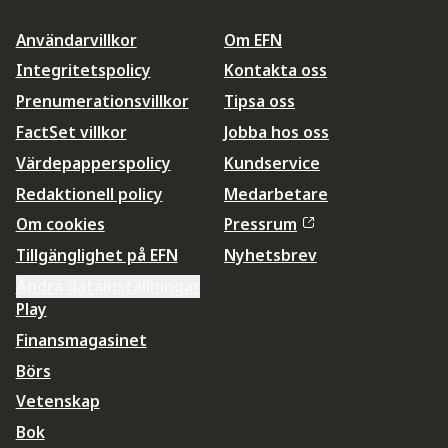
Användarvillkor
Om EFN
Integritetspolicy
Kontakta oss
Prenumerationsvillkor
Tipsa oss
FactSet villkor
Jobba hos oss
Värdepapperspolicy
Kundservice
Redaktionell policy
Medarbetare
Om cookies
Pressrum
Tillgänglighet på EFN
Nyhetsbrev
Ändra datainställningar
Play
Finansmagasinet
Börs
Vetenskap
Bok