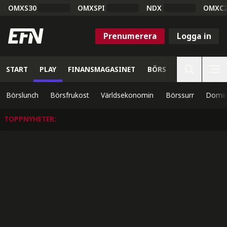
OMXS30
OMXSPI
NDX
OMXC
Prenumerera
Logga in
START
PLAY
FINANSMAGASINET
BÖRS
VETENSKAP
Börslunch
Börsfrukost
Världsekonomin
Börssurr
Domin
TOPPNYHETER
: