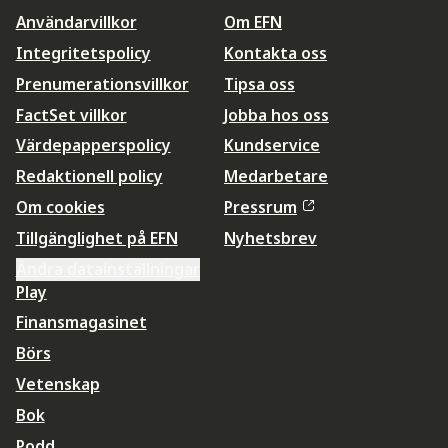
Användarvillkor
Om EFN
Integritetspolicy
Kontakta oss
Prenumerationsvillkor
Tipsa oss
FactSet villkor
Jobba hos oss
Värdepapperspolicy
Kundservice
Redaktionell policy
Medarbetare
Om cookies
Pressrum
Tillgänglighet på EFN
Nyhetsbrev
Ändra datainställningar
Play
Finansmagasinet
Börs
Vetenskap
Bok
Podd