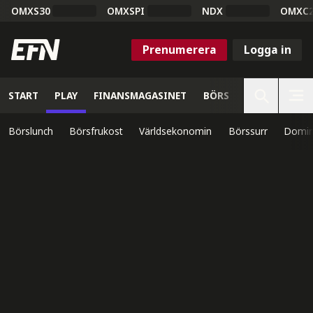
OMXS30
OMXSPI
NDX
OMXC
Prenumerera
Logga in
START
PLAY
FINANSMAGASINET
BÖRS
VETENSKAP
Börslunch
Börsfrukost
Världsekonomin
Börssurr
Domin