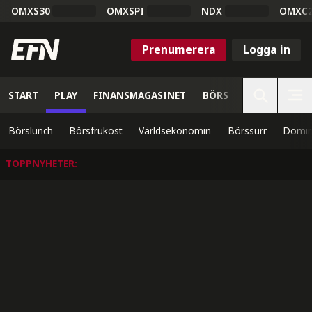
OMXS30
OMXSPI
NDX
OMXC
Prenumerera
Logga in
START
PLAY
FINANSMAGASINET
BÖRS
VETENSKAP
Börslunch
Börsfrukost
Världsekonomin
Börssurr
Domin
TOPPNYHETER
: