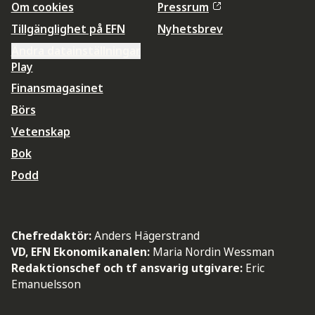
Om cookies
Pressrum
Tillgänglighet på EFN
Nyhetsbrev
Ändra datainställningar
Play
Finansmagasinet
Börs
Vetenskap
Bok
Podd
Chefredaktör:
Anders Hägerstrand
VD, EFN Ekonomikanalen:
Maria Nordin Wessman
Redaktionschef och tf ansvarig utgivare:
Eric
Emanuelsson