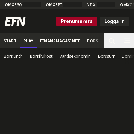
OMXS30
OMXSPI
NDX
OMXC
Prenumerera
Logga in
START
PLAY
FINANSMAGASINET
BÖRS
VETENSKAP
Börslunch
Börsfrukost
Världsekonomin
Börssurr
Domin