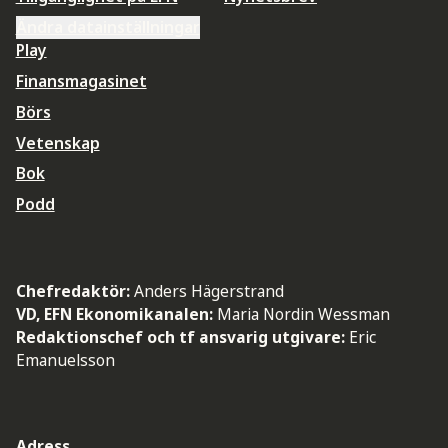
Ändra datainställningar
Play
Finansmagasinet
Börs
Vetenskap
Bok
Podd
Chefredaktör:
Anders Hägerstrand
VD, EFN Ekonomikanalen:
Maria Nordin Wessman
Redaktionschef och tf ansvarig utgivare:
Eric
Emanuelsson
Adress