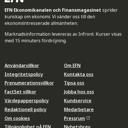
EFN Ekonomikanalen och Finansmagasinet
sprider
kunskap om ekonomi. Vi vänder oss till den
ekonomiintresserade allmänheten.
Marknadsinformation levereras av Infront. Kurser visas
med 15 minuters fördröjning.
Användarvillkor
Om EFN
Integritetspolicy
Kontakta oss
Prenumerationsvillkor
Tipsa oss
FactSet villkor
Jobba hos oss
Värdepapperspolicy
Kundservice
Redaktionell policy
Medarbetare
Om cookies
Pressrum
Tillgänglighet på EFN
Nyhetsbrev