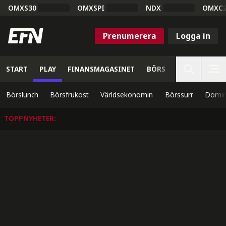
OMXS30
OMXSPI
NDX
OMXC
Prenumerera
Logga in
START
PLAY
FINANSMAGASINET
BÖRS
VETENSKAP
Börslunch
Börsfrukost
Världsekonomin
Börssurr
Domin
TOPPNYHETER
: