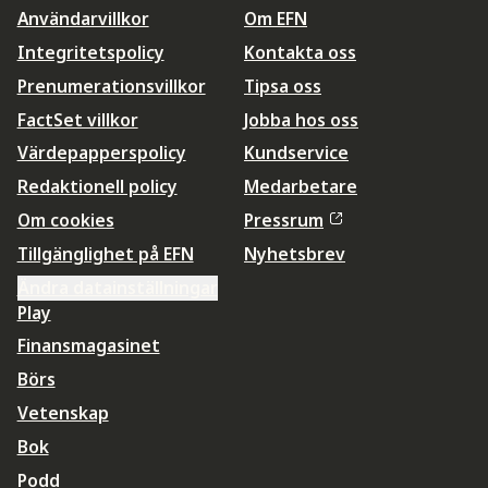
Användarvillkor
Om EFN
Integritetspolicy
Kontakta oss
Prenumerationsvillkor
Tipsa oss
FactSet villkor
Jobba hos oss
Värdepapperspolicy
Kundservice
Redaktionell policy
Medarbetare
Om cookies
Pressrum
Tillgänglighet på EFN
Nyhetsbrev
Ändra datainställningar
Play
Finansmagasinet
Börs
Vetenskap
Bok
Podd