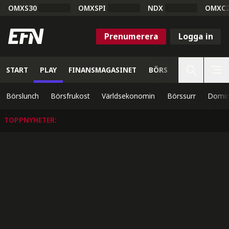
OMXS30
OMXSPI
NDX
OMXC
Prenumerera
Logga in
START
PLAY
FINANSMAGASINET
BÖRS
VETENSKAP
Börslunch
Börsfrukost
Världsekonomin
Börssurr
Domin
TOPPNYHETER
: