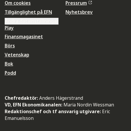
Om cookies
Pressrum
Tillgänglighet på EFN
Nyhetsbrev
Ändra datainställningar
Play
Finansmagasinet
Börs
Vetenskap
Bok
Podd
Chefredaktör:
Anders Hägerstrand
VD, EFN Ekonomikanalen:
Maria Nordin Wessman
Redaktionschef och tf ansvarig utgivare:
Eric
Emanuelsson