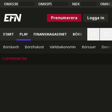
OMXS30
OMXSPI
NDX
OMXC
Prenumerera
Logga in
START
PLAY
FINANSMAGASINET
BÖRS
VETENSKAP
Börslunch
Börsfrukost
Världsekonomin
Börssurr
Domin
TOPPNYHETER
: