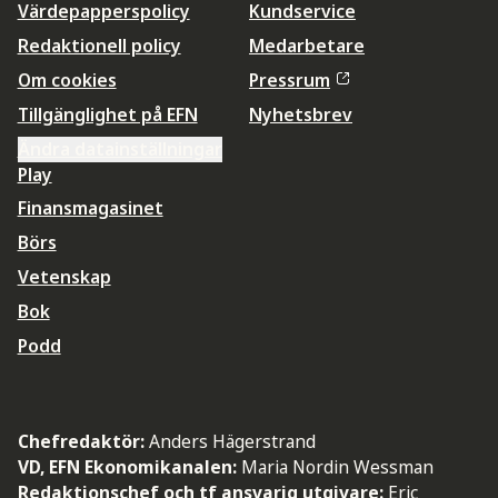
Värdepapperspolicy
Kundservice
Redaktionell policy
Medarbetare
Om cookies
Pressrum
Tillgänglighet på EFN
Nyhetsbrev
Ändra datainställningar
Play
Finansmagasinet
Börs
Vetenskap
Bok
Podd
Chefredaktör:
Anders Hägerstrand
VD, EFN Ekonomikanalen:
Maria Nordin Wessman
Redaktionschef och tf ansvarig utgivare:
Eric