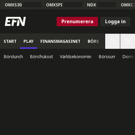
OMXS30
OMXSPI
NDX
OMXC
Prenumerera
Logga in
START
PLAY
FINANSMAGASINET
BÖRS
VETENSKAP
Börslunch
Börsfrukost
Världsekonomin
Börssurr
Domin