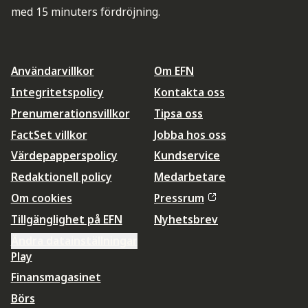
med 15 minuters fördröjning.
Användarvillkor
Om EFN
Integritetspolicy
Kontakta oss
Prenumerationsvillkor
Tipsa oss
FactSet villkor
Jobba hos oss
Värdepapperspolicy
Kundservice
Redaktionell policy
Medarbetare
Om cookies
Pressrum
Tillgänglighet på EFN
Nyhetsbrev
Ändra datainställningar
Play
Finansmagasinet
Börs