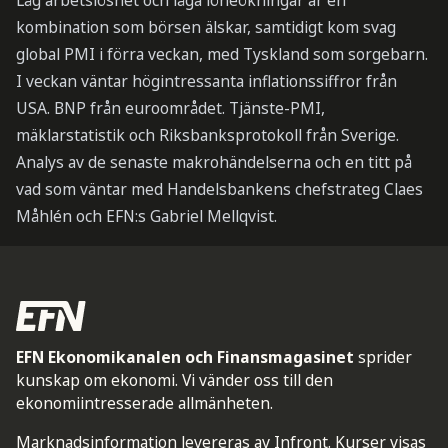
Låg arbetslöshet och låga löneökningar är en
kombination som börsen älskar, samtidigt kom svag
global PMI i förra veckan, med Tyskland som sorgebarn.
I veckan väntar högintressanta inflationssiffror från
USA. BNP från euroområdet. Tjänste-PMI,
mäklarstatistik och Riksbanksprotokoll från Sverige.
Analys av de senaste makrohändelserna och en titt på
vad som väntar med Handelsbankens chefstrateg Claes
Måhlén och EFN:s Gabriel Mellqvist.
EFN Ekonomikanalen och Finansmagasinet
sprider
kunskap om ekonomi. Vi vänder oss till den
ekonomiintresserade allmänheten.
Marknadsinformation levereras av Infront. Kurser visas