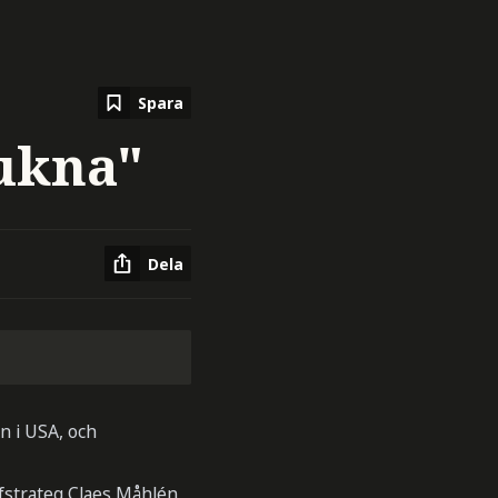
Spara
ukna"
Dela
n i USA, och
efstrateg Claes Måhlén