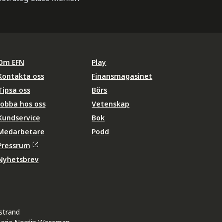
Om EFN
Play
Kontakta oss
Finansmagasinet
Tipsa oss
Börs
Jobba hos oss
Vetenskap
Kundservice
Bok
Medarbetare
Podd
Pressrum
Nyhetsbrev
strand