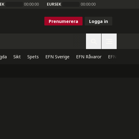
EK
00:00:00
EURSEK
00:00:00
Prenumerera
Logga in
gda
Sikt
Spets
EFN Sverige
EFN Råvaror
EFN Direkt