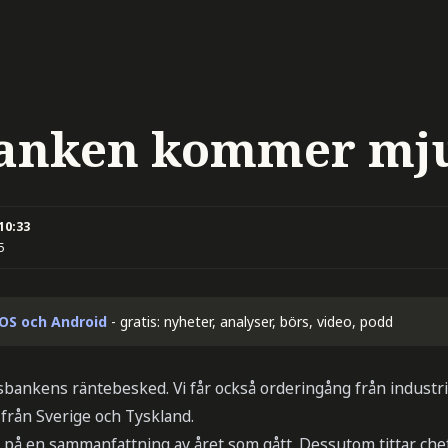
banken kommer mj
 10:33
5
iOS och Android
- gratis: nyheter, analyser, börs, video, podd
ankens räntebesked. Vi får också orderingång från industri
rån Sverige och Tyskland.
t på en sammanfattning av året som gått. Dessutom tittar ch