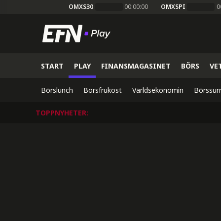
OMXS30
00:00:00
OMXSPI
0
START
PLAY
FINANSMAGASINET
BÖRS
VE
Börslunch
Börsfrukost
Världsekonomin
Börssur
TOPPNYHETER
: