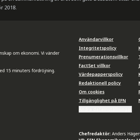
ör 2018.
Användarvillkor
Integritetspolicy
unskap om ekonomi. Vi vänder
Prenumerationsvillkor
FactSet villkor
ed 15 minuters fördröjning.
Värdepapperspolicy
Redaktionell policy
Om cookies
Tillgänglighet på EFN
Ändra datainställningar
Chefredaktör:
Anders Häger