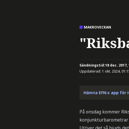
MAKROVECKAN
"Riks
Sändningstid:
18 dec. 2017,
Uppdaterad:
1 okt. 2024, 01:1
Hämta EFN:s app för 
På onsdag kommer Riksb
konjunkturbarometrar f
Utöver det så bjuds de