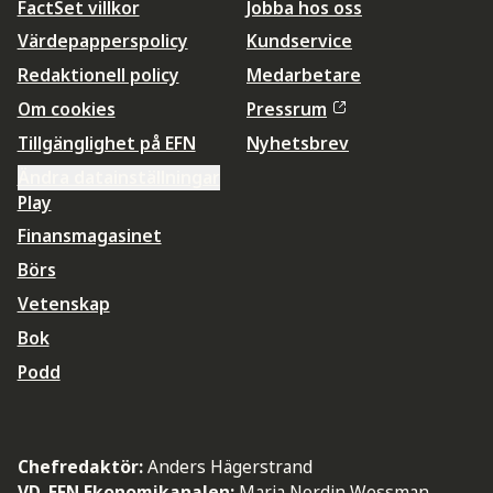
FactSet villkor
Jobba hos oss
Värdepapperspolicy
Kundservice
Redaktionell policy
Medarbetare
Om cookies
Pressrum
Tillgänglighet på EFN
Nyhetsbrev
Ändra datainställningar
Play
Finansmagasinet
Börs
Vetenskap
Bok
Podd
Chefredaktör:
Anders Hägerstrand
VD, EFN Ekonomikanalen:
Maria Nordin Wessman