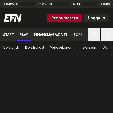
OMXS30
OMXSPI
NDX
OMXC
Prenumerera
Logga in
START
PLAY
FINANSMAGASINET
BÖRS
VETENSKAP
Börslunch
Börsfrukost
Världsekonomin
Börssurr
Domin