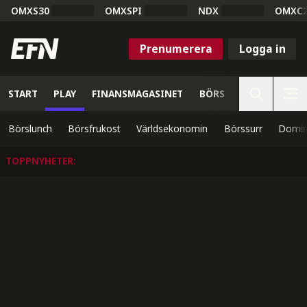
OMXS30
OMXSPI
NDX
OMXC
Prenumerera
Logga in
START
PLAY
FINANSMAGASINET
BÖRS
VETENSKAP
Börslunch
Börsfrukost
Världsekonomin
Börssurr
Domin
TOPPNYHETER
: