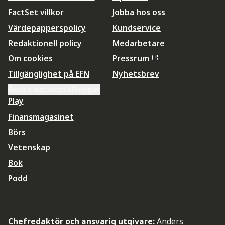
FactSet villkor
Jobba hos oss
Värdepapperspolicy
Kundservice
Redaktionell policy
Medarbetare
Om cookies
Pressrum
Tillgänglighet på EFN
Nyhetsbrev
Ändra datainställningar
Play
Finansmagasinet
Börs
Vetenskap
Bok
Podd
Chefredaktör och ansvarig utgivare:
Anders