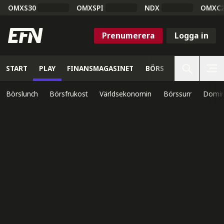
OMXS30
OMXSPI
NDX
OMXC
Prenumerera
Logga in
START
PLAY
FINANSMAGASINET
BÖRS
VETENSKAP
Börslunch
Börsfrukost
Världsekonomin
Börssurr
Domin