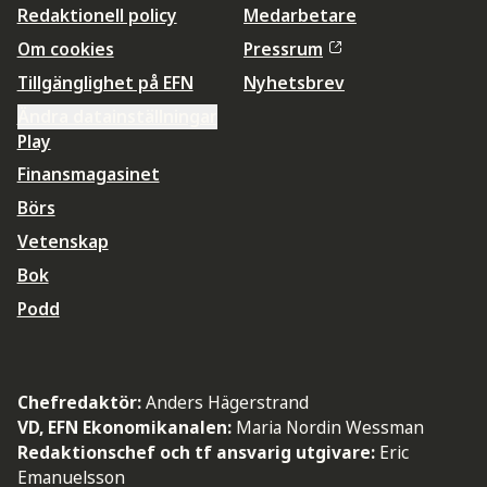
Redaktionell policy
Medarbetare
Om cookies
Pressrum
Tillgänglighet på EFN
Nyhetsbrev
Ändra datainställningar
Play
Finansmagasinet
Börs
Vetenskap
Bok
Podd
Chefredaktör:
Anders Hägerstrand
VD, EFN Ekonomikanalen:
Maria Nordin Wessman
Redaktionschef och tf ansvarig utgivare:
Eric
Emanuelsson