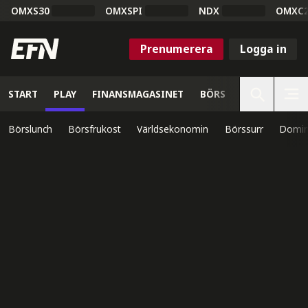
OMXS30
OMXSPI
NDX
OMXC
Prenumerera
Logga in
START
PLAY
FINANSMAGASINET
BÖRS
VETENSKAP
Börslunch
Börsfrukost
Världsekonomin
Börssurr
Domin