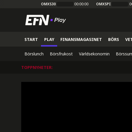
OMXS30
00:00:00
OMXSPI
0
START
PLAY
FINANSMAGASINET
BÖRS
VE
Börslunch
Börsfrukost
Världsekonomin
Börssur
TOPPNYHETER
: