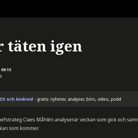
 täten igen
 09:15
9
iOS och Android
- gratis: nyheter, analyser, börs, video, podd
chefstrateg Claes Måhlén analyserar veckan som gick och sam
ckan som kommer.