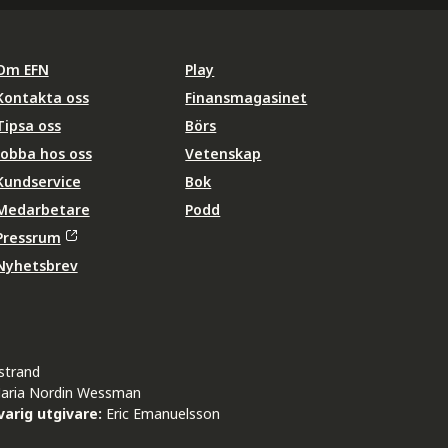
Om EFN
Play
Kontakta oss
Finansmagasinet
Tipsa oss
Börs
Jobba hos oss
Vetenskap
Kundservice
Bok
Medarbetare
Podd
Pressrum
Nyhetsbrev
strand
aria Nordin Wessman
arig utgivare:
Eric Emanuelsson