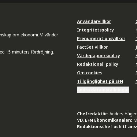
Användarvillkor
Integritetspolicy
unskap om ekonomi. Vi vänder
Prenumerationsvillkor
FactSet villkor
ed 15 minuters fördröjning.
Värdepapperspolicy
Redaktionell policy
Om cookies
Tillgänglighet på EFN
Ändra datainställningar
Chefredaktör:
Anders Häger
VD, EFN Ekonomikanalen:
M
Redaktionschef och tf ansv