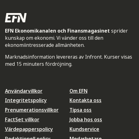
EFN Ekonomikanalen och Finansmagasinet
sprider
kunskap om ekonomi. Vi vänder oss till den
ekonomiintresserade allmänheten.
Marknadsinformation levereras av Infront. Kurser visas
med 15 minuters fördröjning.
Användarvillkor
Om EFN
Integritetspolicy
Kontakta oss
Prenumerationsvillkor
Tipsa oss
FactSet villkor
Jobba hos oss
Värdepapperspolicy
Kundservice
Redaktionell policy
Medarbetare