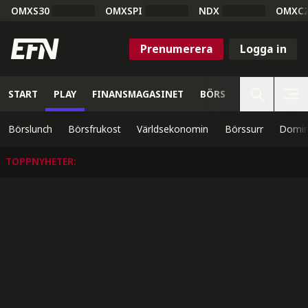
OMXS30
OMXSPI
NDX
OMXC
Prenumerera
Logga in
START
PLAY
FINANSMAGASINET
BÖRS
VETENSKAP
Börslunch
Börsfrukost
Världsekonomin
Börssurr
Domin
TOPPNYHETER
: