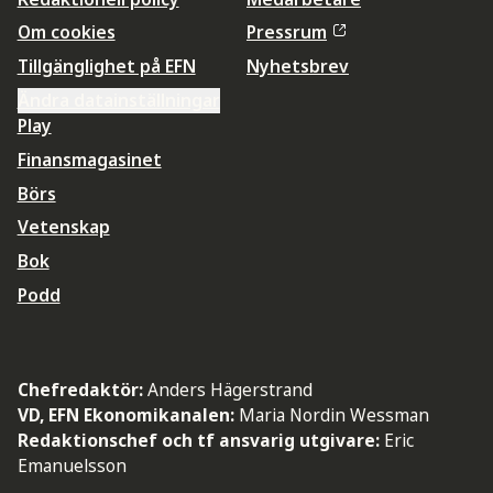
Om cookies
Pressrum
Tillgänglighet på EFN
Nyhetsbrev
Ändra datainställningar
Play
Finansmagasinet
Börs
Vetenskap
Bok
Podd
Chefredaktör:
Anders Hägerstrand
VD, EFN Ekonomikanalen:
Maria Nordin Wessman
Redaktionschef och tf ansvarig utgivare:
Eric
Emanuelsson