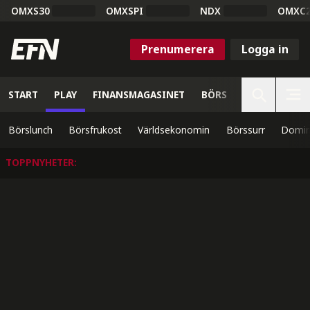
OMXS30
OMXSPI
NDX
OMXC
Prenumerera
Logga in
START
PLAY
FINANSMAGASINET
BÖRS
VETENSKAP
Börslunch
Börsfrukost
Världsekonomin
Börssurr
Domin
TOPPNYHETER
: