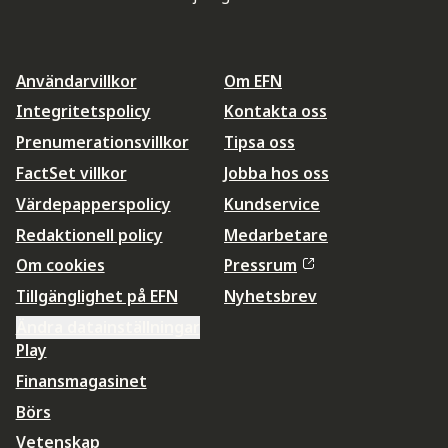
Användarvillkor
Om EFN
Integritetspolicy
Kontakta oss
Prenumerationsvillkor
Tipsa oss
FactSet villkor
Jobba hos oss
Värdepapperspolicy
Kundservice
Redaktionell policy
Medarbetare
Om cookies
Pressrum
Tillgänglighet på EFN
Nyhetsbrev
Ändra datainställningar
Play
Finansmagasinet
Börs
Vetenskap