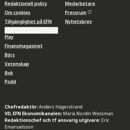
Redaktionell policy
Medarbetare
Om cookies
Pressrum
Tillgänglighet på EFN
Nyhetsbrev
Ändra datainställningar
Play
Finansmagasinet
Börs
Vetenskap
Bok
Podd
Chefredaktör:
Anders Hägerstrand
VD, EFN Ekonomikanalen:
Maria Nordin Wessman
Redaktionschef och tf ansvarig utgivare:
Eric
Emanuelsson