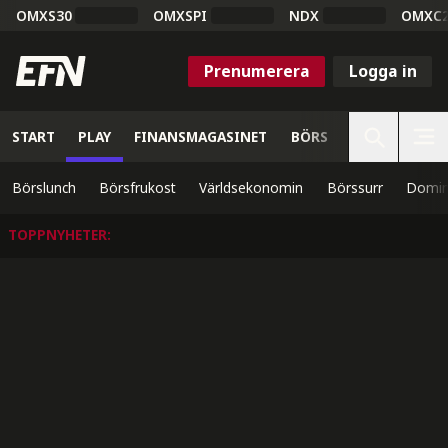
OMXS30
OMXSPI
NDX
OMXC
Prenumerera
Logga in
START
PLAY
FINANSMAGASINET
BÖRS
VETENSKAP
Börslunch
Börsfrukost
Världsekonomin
Börssurr
Domin
TOPPNYHETER
: