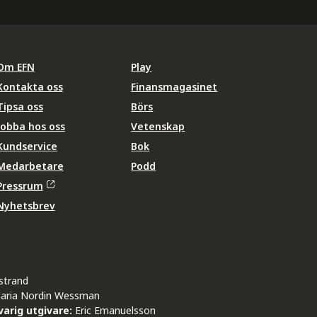
Om EFN
Play
Kontakta oss
Finansmagasinet
Tipsa oss
Börs
Jobba hos oss
Vetenskap
Kundservice
Bok
Medarbetare
Podd
Pressrum
Nyhetsbrev
strand
aria Nordin Wessman
arig utgivare:
Eric Emanuelsson