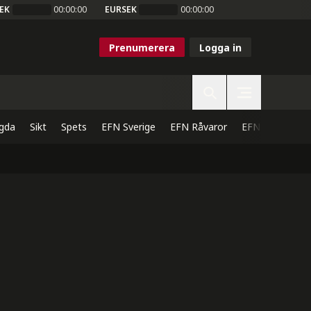
EK
00:00:00
EURSEK
00:00:00
Prenumerera
Logga in
gda
Sikt
Spets
EFN Sverige
EFN Råvaror
EFN Direkt