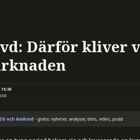
d: Därför kliver vi
arknaden
 15:30
6:03
iOS och Android
- gratis: nyheter, analyser, börs, video, podd