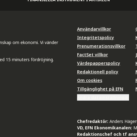
Användarvillkor
Integritetspolicy
unskap om ekonomi. Vi vänder
Prenumerationsvillkor
FactSet villkor
ed 15 minuters fördröjning.
Värdepapperspolicy
Redaktionell policy
Om cookies
Tillgänglighet på EFN
Ändra datainställningar
Chefredaktör:
Anders Häger
VD, EFN Ekonomikanalen:
M
Redaktionschef och tf ansv