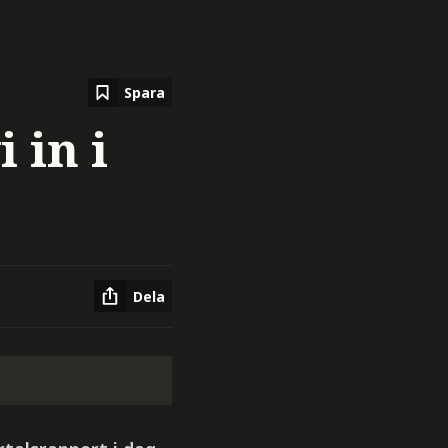
Spara
 in i
Dela