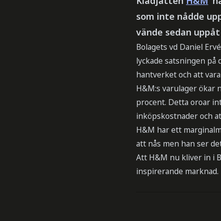
Klädjätten
H&M
ha
som inte nådde upp
vände sedan uppåt 
Bolagets vd Daniel Ervé
lyckade satsningen på 
hantverket och att vara 
H&M:s varulager ökar n
procent. Detta oroar in
inköpskostnader och at
H&M har ett marginalmå
att nås men han ser det 
Att H&M nu kliver in i 
inspirerande marknad.