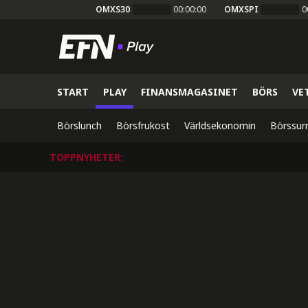
OMXS30
00:00:00
OMXSPI
0
START
PLAY
FINANSMAGASINET
BÖRS
VE
Börslunch
Börsfrukost
Världsekonomin
Börssur
TOPPNYHETER
: