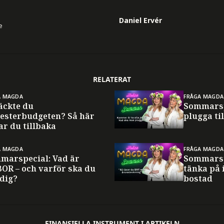
Daniel Ervér
e
RELATERAT
A MAGDA
FRÅGA MAGDA
äckte du
Sommarsp
esterbudgeten? Så här
plugga til
ar du tillbaka
A MAGDA
FRÅGA MAGDA
marspecial: Vad är
Sommarsp
BOR – och varför ska du
tänka på 
 dig?
bostad
FINANSIELLA INSTRUMENT I ARTIKELN