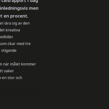
talsrapport i dag
 inledningsvis men
t en procent.
n lära sig av den
et kreativa
edtider.
 som ökar med tre
: stigande
 om när målet kommer
tt saker.
m en stor och