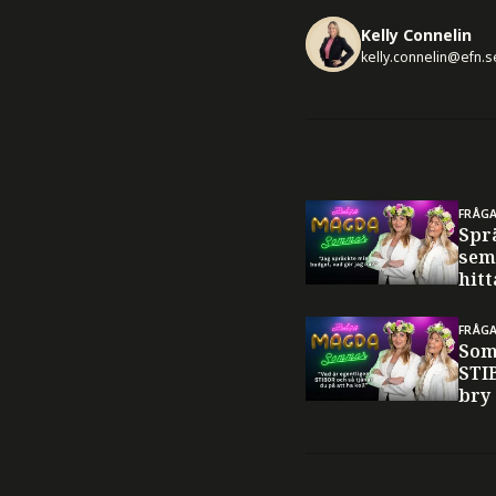
Kelly Connelin
kelly.connelin@efn.s
FRÅG
Spr
sem
hitt
FRÅG
Som
STI
bry