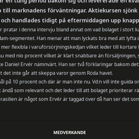
r en tung period bakom sig och levererade en kvar
 till marknadens förväntningar. Aktiekursen sjönk
och handlades tidigt på eftermiddagen upp knapp
r pratar i denna intervju bland annat om vad bolaget i stort ka
dam-segmentet. Han menar att man lyckats bra med att lyfta d
mer flexibla i varuförsörjningskedjan vilket leder till kortare l
u med nio procent vilket är klart snabbare än försäljningen,
te Daniel Ervér nämnvärt. Han ser två förklaringar bakom det
t det inte går att skeppa varor genom Röda havet.
l på 10 procent och där är man inte nu. Vd:n vill inte guida
ändå som relevant och det leder till att bolaget prioriterar rä
Brasilien är något som Ervér är taggad över då han ser det so
MEDVERKANDE