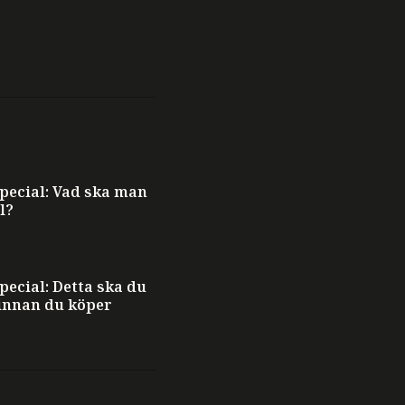
ecial: Vad ska man
l?
ecial: Detta ska du
innan du köper