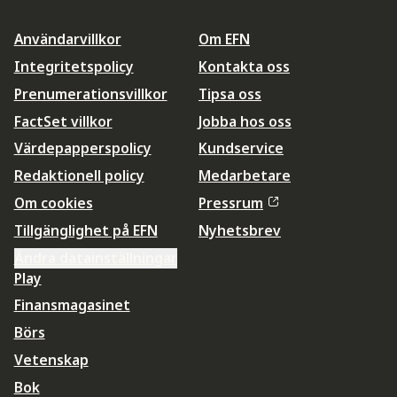
Användarvillkor
Om EFN
Integritetspolicy
Kontakta oss
Prenumerationsvillkor
Tipsa oss
FactSet villkor
Jobba hos oss
Värdepapperspolicy
Kundservice
Redaktionell policy
Medarbetare
Om cookies
Pressrum
Tillgänglighet på EFN
Nyhetsbrev
Ändra datainställningar
Play
Finansmagasinet
Börs
Vetenskap
Bok