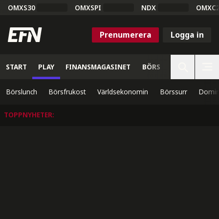
OMXS30
OMXSPI
NDX
OMXC
Prenumerera
Logga in
START
PLAY
FINANSMAGASINET
BÖRS
VETENSKAP
Börslunch
Börsfrukost
Världsekonomin
Börssurr
Domin
TOPPNYHETER
: