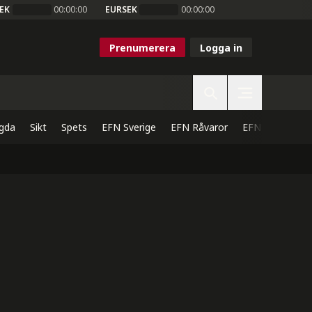
EK
00:00:00
EURSEK
00:00:00
Prenumerera
Logga in
gda
Sikt
Spets
EFN Sverige
EFN Råvaror
EFN Direkt