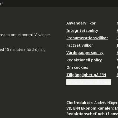
r!
Användarvillkor
Integritetspolicy
unskap om ekonomi. Vi vänder
Prenumerationsvillkor
FactSet villkor
ed 15 minuters fördröjning.
Värdepapperspolicy
Redaktionell policy
Om cookies
Tillgänglighet på EFN
Ändra datainställningar
Chefredaktör:
Anders Häger
VD, EFN Ekonomikanalen:
M
Redaktionschef och tf ansv