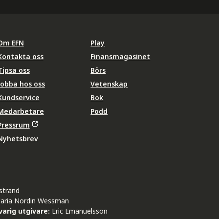
Om EFN
Play
Kontakta oss
Finansmagasinet
Tipsa oss
Börs
Jobba hos oss
Vetenskap
Kundservice
Bok
Medarbetare
Podd
Pressrum
Nyhetsbrev
strand
aria Nordin Wessman
arig utgivare:
Eric Emanuelsson