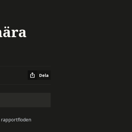
nära
Dela
 rapportfloden