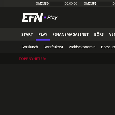
OMXS30
00:00:00
OMXSPI
0
START
PLAY
FINANSMAGASINET
BÖRS
VE
Börslunch
Börsfrukost
Världsekonomin
Börssur
TOPPNYHETER
: