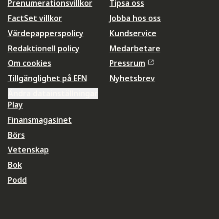
Prenumerationsvillkor
Tipsa oss
FactSet villkor
Jobba hos oss
Värdepapperspolicy
Kundservice
Redaktionell policy
Medarbetare
Om cookies
Pressrum
Tillgänglighet på EFN
Nyhetsbrev
Ändra datainställningar
Play
Finansmagasinet
Börs
Vetenskap
Bok
Podd