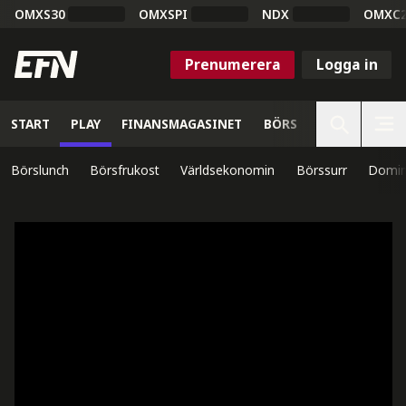
OMXS30
OMXSPI
NDX
OMXC
Prenumerera
Logga in
START
PLAY
FINANSMAGASINET
BÖRS
VETENSKAP
Börslunch
Börsfrukost
Världsekonomin
Börssurr
Domin