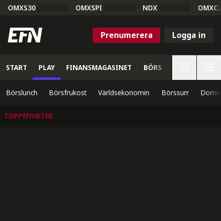
OMXS30
OMXSPI
NDX
OMXC
Prenumerera
Logga in
START
PLAY
FINANSMAGASINET
BÖRS
VETENSKAP
Börslunch
Börsfrukost
Världsekonomin
Börssurr
Domin
TOPPNYHETER
: