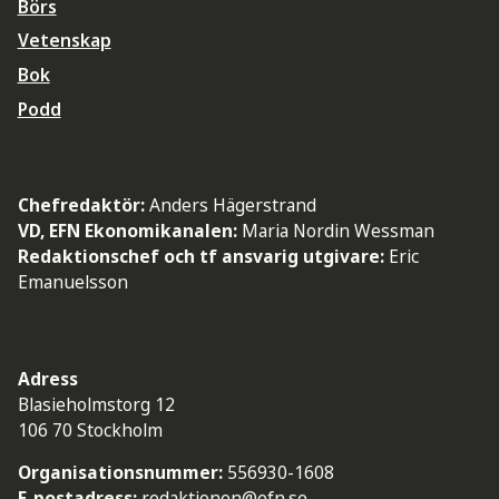
Börs
Vetenskap
Bok
Podd
Chefredaktör:
Anders Hägerstrand
VD, EFN Ekonomikanalen:
Maria Nordin Wessman
Redaktionschef och tf ansvarig utgivare:
Eric
Emanuelsson
Adress
Blasieholmstorg 12
106 70 Stockholm
Organisationsnummer:
556930-1608
E-postadress:
redaktionen@efn.se