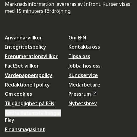
Marknadsinformation levereras av Infront. Kurser visas
med 15 minuters fördröjning.
Användarvillkor
Om EFN
Integritetspolicy
Kontakta oss
Prenumerationsvillkor
Tipsa oss
FactSet villkor
Jobba hos oss
Värdepapperspolicy
Kundservice
Redaktionell policy
Medarbetare
Om cookies
Pressrum
Tillgänglighet på EFN
Nyhetsbrev
Ändra datainställningar
Play
Finansmagasinet