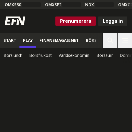
OMXS30
OMXSPI
NDX
OMXC
Prenumerera
Logga in
START
PLAY
FINANSMAGASINET
BÖRS
VETENSKAP
Börslunch
Börsfrukost
Världsekonomin
Börssurr
Domin