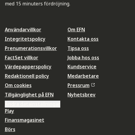
med 15 minuters fördröjning.
Användarvillkor
Om EFN
Integritetspolicy
Kontakta oss
Prenumerationsvillkor
Tipsa oss
FactSet villkor
Jobba hos oss
Värdepapperspolicy
Kundservice
Redaktionell policy
Medarbetare
Om cookies
Pressrum
Tillgänglighet på EFN
Nyhetsbrev
Ändra datainställningar
Play
Finansmagasinet
Börs