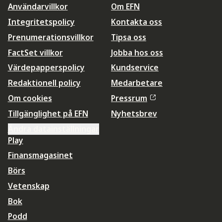
Användarvillkor
Om EFN
Integritetspolicy
Kontakta oss
Prenumerationsvillkor
Tipsa oss
FactSet villkor
Jobba hos oss
Värdepapperspolicy
Kundservice
Redaktionell policy
Medarbetare
Om cookies
Pressrum
Tillgänglighet på EFN
Nyhetsbrev
Ändra datainställningar
Play
Finansmagasinet
Börs
Vetenskap
Bok
Podd