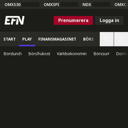
OMXS30
OMXSPI
NDX
OMXC
Prenumerera
Logga in
START
PLAY
FINANSMAGASINET
BÖRS
VETENSKAP
Börslunch
Börsfrukost
Världsekonomin
Börssurr
Domin