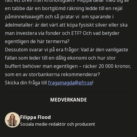
fått ett brev från Kronofogden? Filippa delar med sig av
en tabbe där en bortglömd räkning ledde till en rejäl
påminnelseavgift och så pratar vi om sparande i
ädelmetaller: är det värt att köpa fysiskt silver eller ska
man investera via fonder och ETF? Och vad betyder
egentligen de här termerna?
Dessutom svarar vi på era frågor: Vad är den vanligaste
fällan som leder till en dålig ekonomi och hur stor
buffert behöver man egentligen – räcker 20 000 kronor,
som en av storbankerna rekommenderar?
Skicka din fråga till
fragamagda@efn.se
!
MEDVERKANDE
Filippa Flood
Sociala medie-redaktör och producent