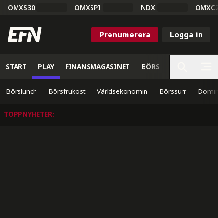
OMXS30
OMXSPI
NDX
OMXC
Prenumerera
Logga in
START
PLAY
FINANSMAGASINET
BÖRS
VETENSKAP
Börslunch
Börsfrukost
Världsekonomin
Börssurr
Domin
TOPPNYHETER
: