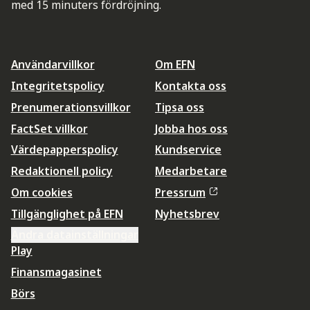
med 15 minuters fördröjning.
Användarvillkor
Om EFN
Integritetspolicy
Kontakta oss
Prenumerationsvillkor
Tipsa oss
FactSet villkor
Jobba hos oss
Värdepapperspolicy
Kundservice
Redaktionell policy
Medarbetare
Om cookies
Pressrum
Tillgänglighet på EFN
Nyhetsbrev
Ändra datainställningar
Play
Finansmagasinet
Börs