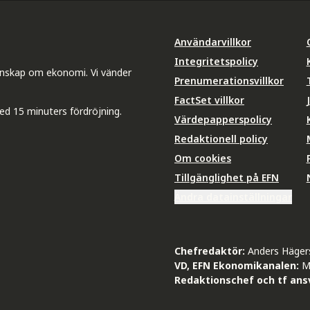
Användarvillkor
Integritetspolicy
unskap om ekonomi. Vi vänder
Prenumerationsvillkor
FactSet villkor
ed 15 minuters fördröjning.
Värdepapperspolicy
Redaktionell policy
Om cookies
Tillgänglighet på EFN
Ändra datainställningar
Chefredaktör:
Anders Häger
VD, EFN Ekonomikanalen:
M
Redaktionschef och tf ansv