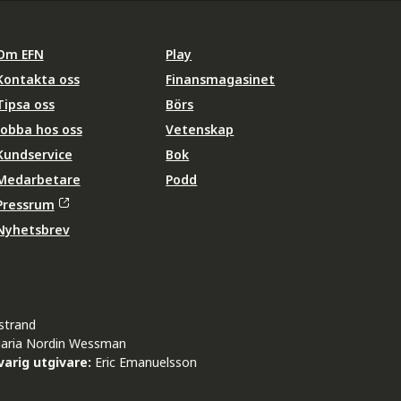
Om EFN
Play
Kontakta oss
Finansmagasinet
Tipsa oss
Börs
Jobba hos oss
Vetenskap
Kundservice
Bok
Medarbetare
Podd
Pressrum
Nyhetsbrev
strand
aria Nordin Wessman
arig utgivare:
Eric Emanuelsson