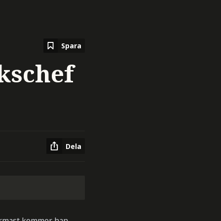
Spara
kschef
Dela
 Närmast kommer han