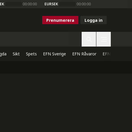
EK
00:00:00
EURSEK
00:00:00
Prenumerera
Logga in
gda
Sikt
Spets
EFN Sverige
EFN Råvaror
EFN Direkt