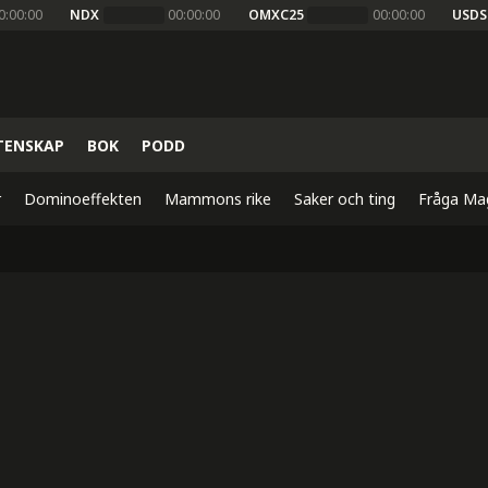
0:00:00
NDX
00:00:00
OMXC25
00:00:00
USDS
TENSKAP
BOK
PODD
r
Dominoeffekten
Mammons rike
Saker och ting
Fråga Ma