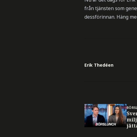
från tjänsten som gene
dessförinnan. Häng me
Erik Thedéen
BÖRS
Sve
milj
jät