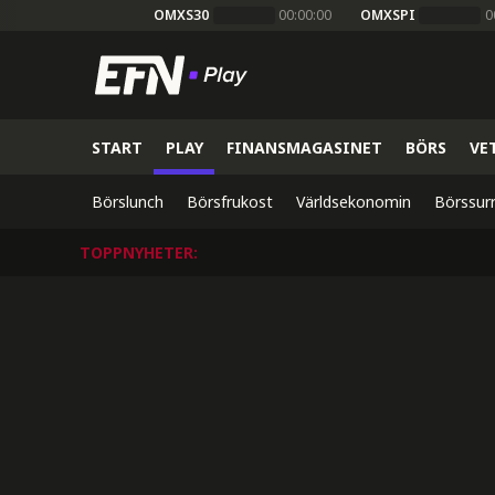
OMXS30
00:00:00
OMXSPI
0
START
PLAY
FINANSMAGASINET
BÖRS
VE
Börslunch
Börsfrukost
Världsekonomin
Börssur
TOPPNYHETER
: