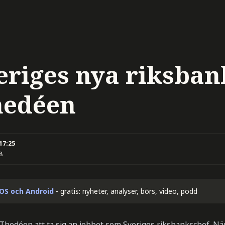
eriges nya riksban
hedéen
 17:25
8
iOS och Android
- gratis: nyheter, analyser, börs, video, podd
k Thedéen att ta sig an jobbet som Sveriges riksbankschef.