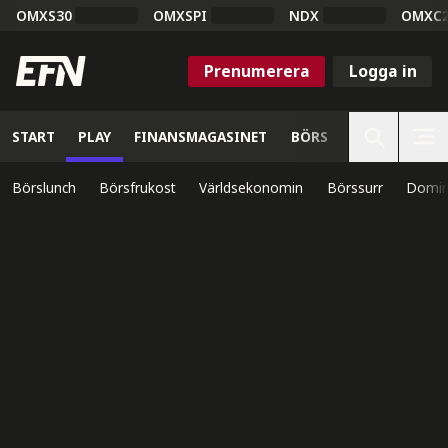
OMXS30
OMXSPI
NDX
OMXC
Prenumerera
Logga in
START
PLAY
FINANSMAGASINET
BÖRS
VETENSKAP
Börslunch
Börsfrukost
Världsekonomin
Börssurr
Domin