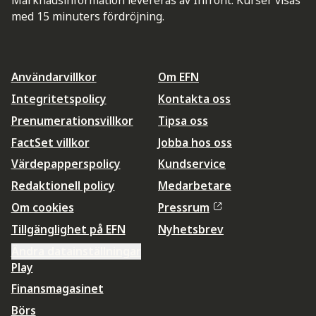
med 15 minuters fördröjning.
Användarvillkor
Om EFN
Integritetspolicy
Kontakta oss
Prenumerationsvillkor
Tipsa oss
FactSet villkor
Jobba hos oss
Värdepapperspolicy
Kundservice
Redaktionell policy
Medarbetare
Om cookies
Pressrum
Tillgänglighet på EFN
Nyhetsbrev
Ändra datainställningar
Play
Finansmagasinet
Börs