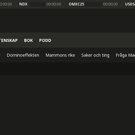
0:00:00
NDX
00:00:00
OMXC25
00:00:00
USDS
TENSKAP
BOK
PODD
r
Dominoeffekten
Mammons rike
Saker och ting
Fråga Ma