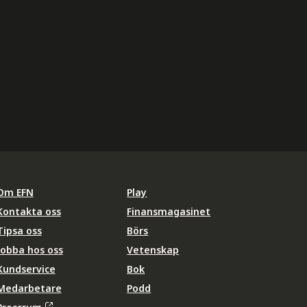
Om EFN
Play
Kontakta oss
Finansmagasinet
Tipsa oss
Börs
Jobba hos oss
Vetenskap
Kundservice
Bok
Medarbetare
Podd