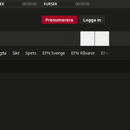
EK
00:00:00
EURSEK
00:00:00
Prenumerera
Logga in
gda
Sikt
Spets
EFN Sverige
EFN Råvaror
EFN Direkt