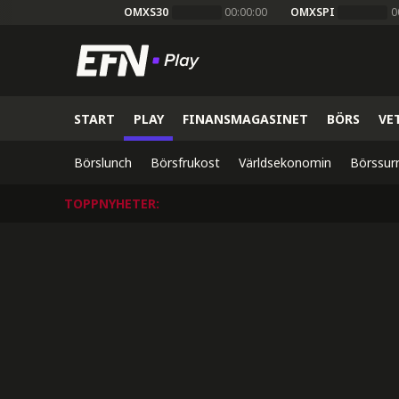
OMXS30
00:00:00
OMXSPI
0
START
PLAY
FINANSMAGASINET
BÖRS
VE
Börslunch
Börsfrukost
Världsekonomin
Börssur
TOPPNYHETER
: