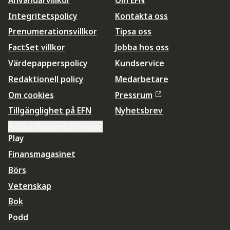
Integritetspolicy
Kontakta oss
Prenumerationsvillkor
Tipsa oss
FactSet villkor
Jobba hos oss
Värdepapperspolicy
Kundservice
Redaktionell policy
Medarbetare
Om cookies
Pressrum
Tillgänglighet på EFN
Nyhetsbrev
Ändra datainställningar
Play
Finansmagasinet
Börs
Vetenskap
Bok
Podd