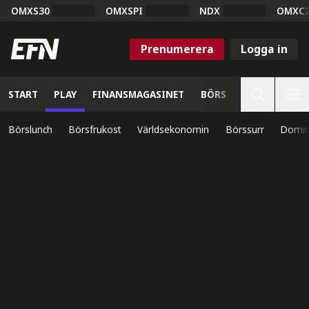
OMXS30
OMXSPI
NDX
OMXC
Prenumerera
Logga in
START
PLAY
FINANSMAGASINET
BÖRS
VETENSKAP
Börslunch
Börsfrukost
Världsekonomin
Börssurr
Domin