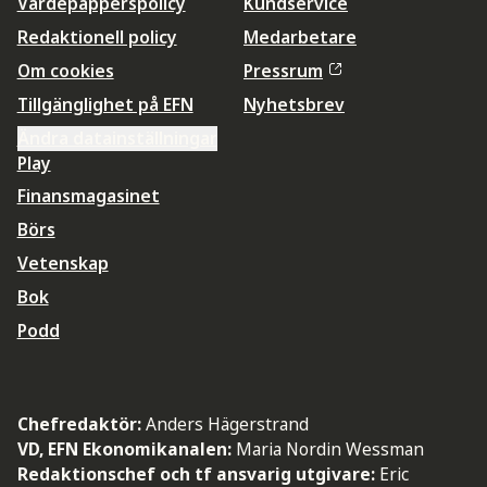
Värdepapperspolicy
Kundservice
Redaktionell policy
Medarbetare
Om cookies
Pressrum
Tillgänglighet på EFN
Nyhetsbrev
Ändra datainställningar
Play
Finansmagasinet
Börs
Vetenskap
Bok
Podd
Chefredaktör:
Anders Hägerstrand
VD, EFN Ekonomikanalen:
Maria Nordin Wessman
Redaktionschef och tf ansvarig utgivare:
Eric