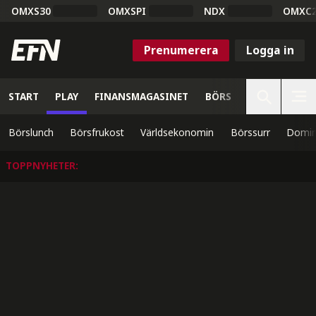
OMXS30
OMXSPI
NDX
OMXC
Prenumerera
Logga in
START
PLAY
FINANSMAGASINET
BÖRS
VETENSKAP
Börslunch
Börsfrukost
Världsekonomin
Börssurr
Domin
TOPPNYHETER
: