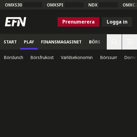
OMXS30
OMXSPI
NDX
OMXC
Prenumerera
Logga in
START
PLAY
FINANSMAGASINET
BÖRS
VETENSKAP
Börslunch
Börsfrukost
Världsekonomin
Börssurr
Domin