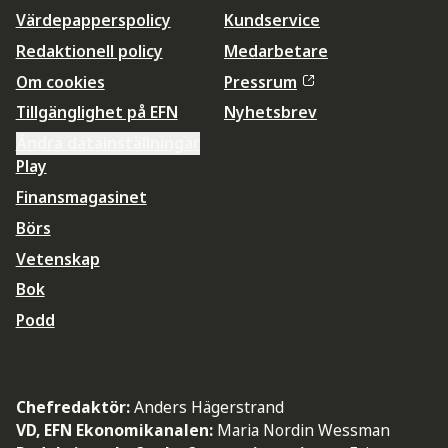
Värdepapperspolicy
Kundservice
Redaktionell policy
Medarbetare
Om cookies
Pressrum
Tillgänglighet på EFN
Nyhetsbrev
Ändra datainställningar
Play
Finansmagasinet
Börs
Vetenskap
Bok
Podd
Chefredaktör:
Anders Hägerstrand
VD, EFN Ekonomikanalen:
Maria Nordin Wessman