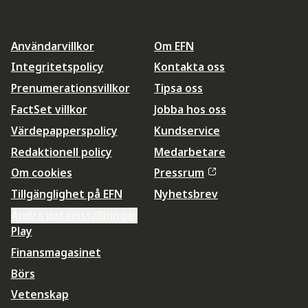
Användarvillkor
Om EFN
Integritetspolicy
Kontakta oss
Prenumerationsvillkor
Tipsa oss
FactSet villkor
Jobba hos oss
Värdepapperspolicy
Kundservice
Redaktionell policy
Medarbetare
Om cookies
Pressrum
Tillgänglighet på EFN
Nyhetsbrev
Ändra datainställningar
Play
Finansmagasinet
Börs
Vetenskap