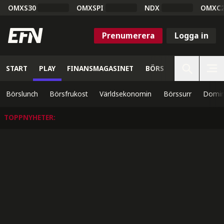
OMXS30
OMXSPI
NDX
OMXC
Prenumerera
Logga in
START
PLAY
FINANSMAGASINET
BÖRS
VETENSKAP
Börslunch
Börsfrukost
Världsekonomin
Börssurr
Domin
TOPPNYHETER
: