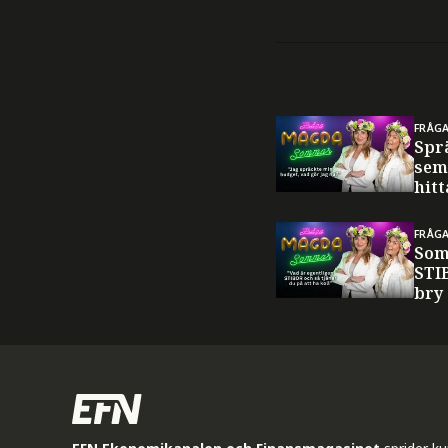
FRÅG
Spr
sem
hitt
FRÅG
Som
STI
bry