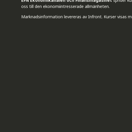
EFN Ekonomikanalen och Finansmagasinet
sprider k
oss till den ekonomiintresserade allmänheten.
Marknadsinformation levereras av Infront. Kurser visas m