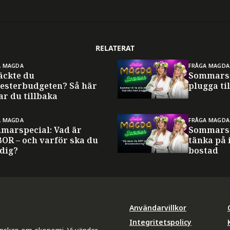
RELATERAT
A MAGDA
FRÅGA MAGDA
äckte du
Sommarsp
esterbudgeten? Så här
plugga til
ar du tillbaka
A MAGDA
FRÅGA MAGDA
marspecial: Vad är
Sommarsp
BOR – och varför ska du
tänka på 
 dig?
bostad
Användarvillkor
Integritetspolicy