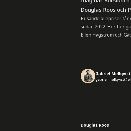
Idag har Börslunch
Douglas Roos och P
Rusande oljepriser får v
sedan 2022. Hör hur gäs
Ellen Hagström och Gabr
Gabriel Mellqvist
gabriel.mellqvist@e
Douglas Roos