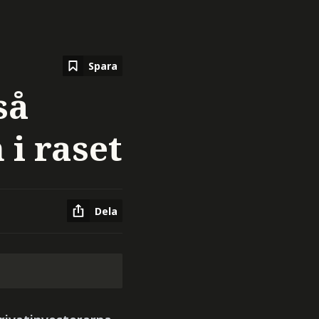
Spara
så
i raset
Dela