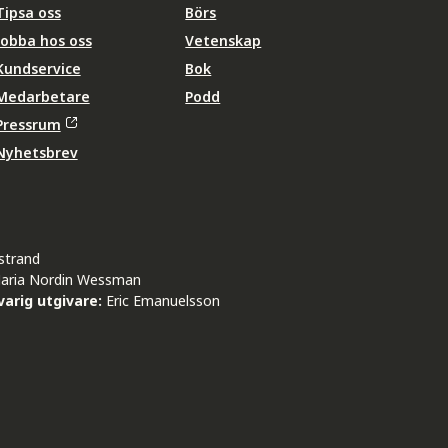
Tipsa oss
Börs
Jobba hos oss
Vetenskap
Kundservice
Bok
Medarbetare
Podd
Pressrum
Nyhetsbrev
strand
aria Nordin Wessman
arig utgivare:
Eric Emanuelsson