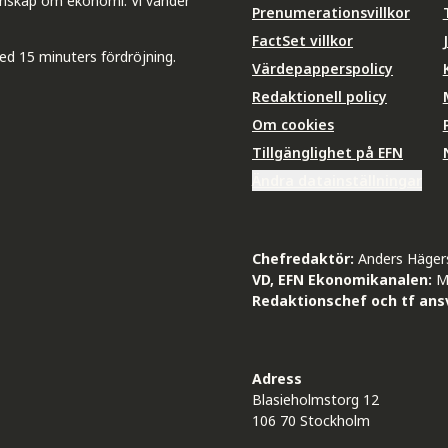
unskap om ekonomi. Vi vänder
Prenumerationsvillkor
FactSet villkor
ed 15 minuters fördröjning.
Värdepapperspolicy
Redaktionell policy
Om cookies
Tillgänglighet på EFN
Ändra datainställningar
Chefredaktör:
Anders Häger
VD, EFN Ekonomikanalen:
M
Redaktionschef och tf ansv
Adress
Blasieholmstorg 12
106 70 Stockholm