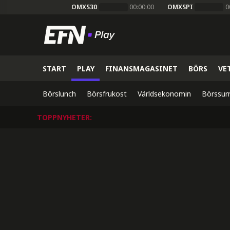
OMXS30
00:00:00
OMXSPI
0
START
PLAY
FINANSMAGASINET
BÖRS
VE
Börslunch
Börsfrukost
Världsekonomin
Börssur
TOPPNYHETER
: