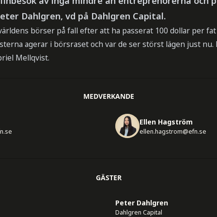
 finbesök av inga mindre än entreprenörerna och p
eter Dahlgren, vd på Dahlgren Capital.
ärldens börser på fall efter att ha passerat 100 dollar per fa
terna agerar i börsraset och var de ser störst lägen just nu
iel Mellqvist.
MEDVERKANDE
Ellen Hagström
fn.se
ellen.hagstrom@efn.se
GÄSTER
Peter Dahlgren
Dahlgren Capital