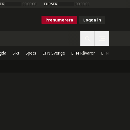
EK
00:00:00
EURSEK
00:00:00
Prenumerera
Logga in
gda
Sikt
Spets
EFN Sverige
EFN Råvaror
EFN Direkt