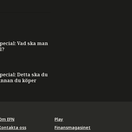
ecial: Vad ska man
l?
ecial: Detta ska du
innan du köper
Om EFN
Play
Kontakta oss
Finansmagasinet