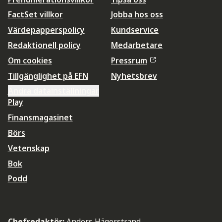
FactSet villkor
Jobba hos oss
Värdepapperspolicy
Kundservice
Redaktionell policy
Medarbetare
Om cookies
Pressrum
Tillgänglighet på EFN
Nyhetsbrev
Ändra datainställningar
Play
Finansmagasinet
Börs
Vetenskap
Bok
Podd
Chefredaktör:
Anders Hägerstrand