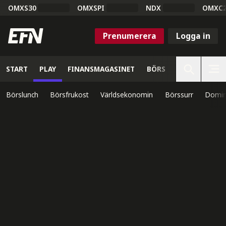
OMXS30
OMXSPI
NDX
OMXC
Prenumerera
Logga in
START
PLAY
FINANSMAGASINET
BÖRS
VETENSKAP
Börslunch
Börsfrukost
Världsekonomin
Börssurr
Domin