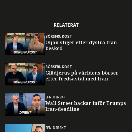
RELATERAT
BÖRSFRUKOST
Oljan stiger efter dystra Iran-
besked
BÖRSFRUKOST
Glädjerus på världens börser
efter fredsavtal med Iran
EFN DIREKT
Wall Street backar inför Trumps
Iran-deadline
EFN DIREKT