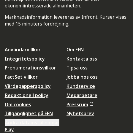
ekonomiintresserade allmänheten.
Marknadsinformation levereras av Infront. Kurser visas
med 15 minuters fördröjning.
Användarvillkor
Om EFN
Integritetspolicy
Kontakta oss
Prenumerationsvillkor
Tipsa oss
FactSet villkor
Jobba hos oss
Värdepapperspolicy
Kundservice
Redaktionell policy
Medarbetare
Om cookies
Pressrum
Tillgänglighet på EFN
Nyhetsbrev
Ändra datainställningar
Play