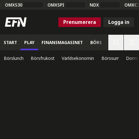
OMXS30
OMXSPI
NDX
OMXC
Prenumerera
Logga in
START
PLAY
FINANSMAGASINET
BÖRS
VETENSKAP
Börslunch
Börsfrukost
Världsekonomin
Börssurr
Domin