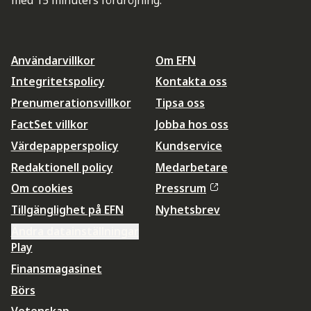
med 15 minuters fördröjning.
Användarvillkor
Om EFN
Integritetspolicy
Kontakta oss
Prenumerationsvillkor
Tipsa oss
FactSet villkor
Jobba hos oss
Värdepapperspolicy
Kundservice
Redaktionell policy
Medarbetare
Om cookies
Pressrum
Tillgänglighet på EFN
Nyhetsbrev
Ändra datainställningar
Play
Finansmagasinet
Börs