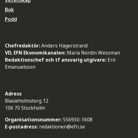
Vetenskap
Bok
Podd
Chefredaktör:
Anders Hägerstrand
VD, EFN Ekonomikanalen:
Maria Nordin Wessman
Redaktionschef och tf ansvarig utgivare:
Eric
Emanuelsson
Adress
Blasieholmstorg 12
106 70 Stockholm
Organisationsnummer:
556930-1608
E-postadress:
redaktionen@efn.se