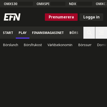
OMXS30
OMXSPI
NDX
OMXC
Prenumerera
Logga in
START
PLAY
FINANSMAGASINET
BÖRS
VETENSKAP
Börslunch
Börsfrukost
Världsekonomin
Börssurr
Domin