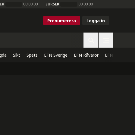
EK
00:00:00
EURSEK
00:00:00
Prenumerera
Logga in
gda
Sikt
Spets
EFN Sverige
EFN Råvaror
EFN Direkt