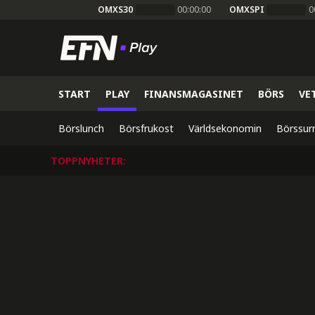
OMXS30
00:00:00
OMXSPI
0
START
PLAY
FINANSMAGASINET
BÖRS
VE
Börslunch
Börsfrukost
Världsekonomin
Börssur
TOPPNYHETER
: