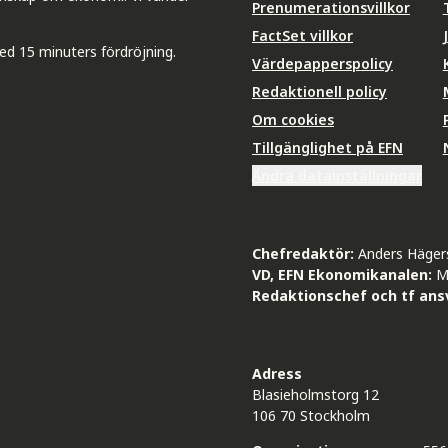
Prenumerationsvillkor
FactSet villkor
ed 15 minuters fördröjning.
Värdepapperspolicy
Redaktionell policy
Om cookies
Tillgänglighet på EFN
Ändra datainställningar
Chefredaktör:
Anders Häger
VD, EFN Ekonomikanalen:
M
Redaktionschef och tf ansv
Adress
Blasieholmstorg 12
106 70 Stockholm