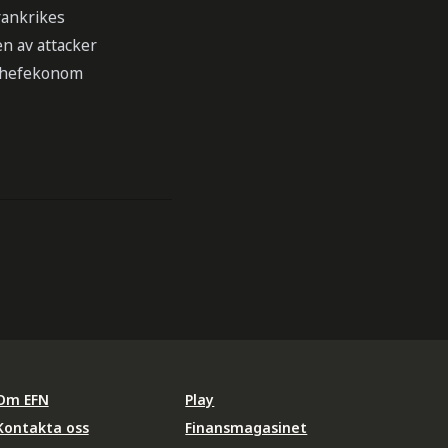
rankrikes
en av attacker
, chefekonom
Om EFN
Play
Kontakta oss
Finansmagasinet