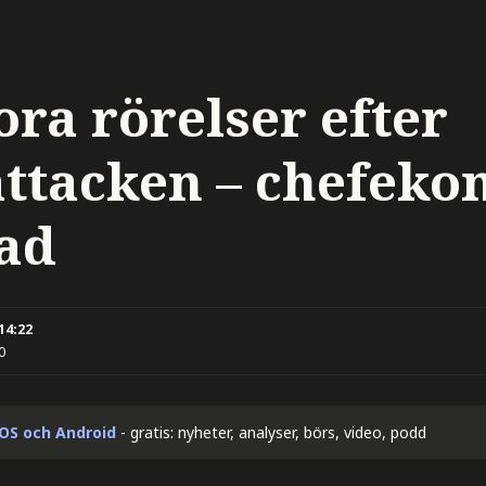
ora rörelser efter
attacken – chefek
ad
 14:22
0
iOS och Android
- gratis: nyheter, analyser, börs, video, podd