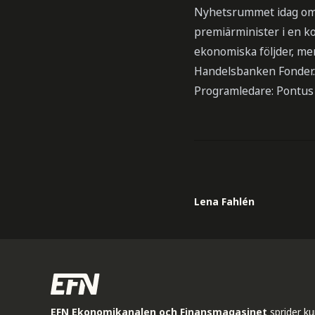
Nyhetsrummet idag om te
premiärminister i en ko
ekonomiska följder, men
Handelsbanken Fonder.
Programledare: Pontus
Lena Fahlén
EFN Ekonomikanalen och Finansmagasinet
sprider k