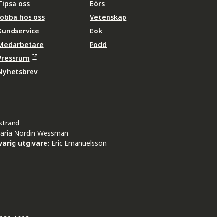
Tipsa oss
Börs
Jobba hos oss
Vetenskap
Kundservice
Bok
Medarbetare
Podd
Pressrum
Nyhetsbrev
strand
aria Nordin Wessman
arig utgivare:
Eric Emanuelsson