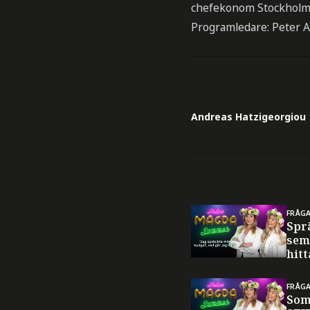
chefekonom Stockholm
Programledare: Peter 
Andreas Hatzigeorgiou
FRÅG
Spr
sem
hitt
FRÅG
Som