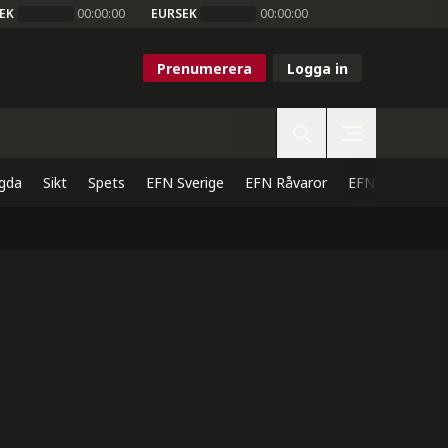
EK
00:00:00
EURSEK
00:00:00
Prenumerera
Logga in
gda
Sikt
Spets
EFN Sverige
EFN Råvaror
EFN Direkt