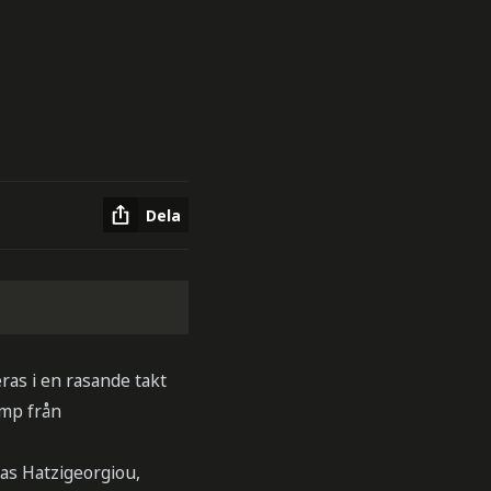
Dela
as i en rasande takt
amp från
as Hatzigeorgiou,