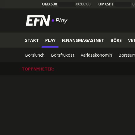
OMXS30
00:00:00
OMXSPI
0
START
PLAY
FINANSMAGASINET
BÖRS
VE
Börslunch
Börsfrukost
Världsekonomin
Börssur
TOPPNYHETER
: