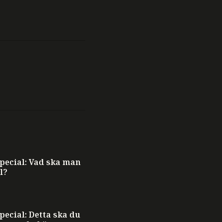
ecial: Vad ska man
l?
ecial: Detta ska du