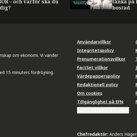
BOR – och varför ska du
tänka på 
 dig?
bostad
Användarvillkor
Integritetspolicy
unskap om ekonomi. Vi vänder
Prenumerationsvillkor
FactSet villkor
ed 15 minuters fördröjning.
Värdepapperspolicy
Redaktionell policy
Om cookies
Tillgänglighet på EFN
Ändra datainställningar
Chefredaktör:
Anders Häger