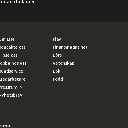
innan du köper
Om EFN
Play
Kontakta oss
Finansmagasinet
Tipsa oss
Börs
Jobba hos oss
Vetenskap
Kundservice
Bok
Medarbetare
Podd
Pressrum
Nyhetsbrev
strand