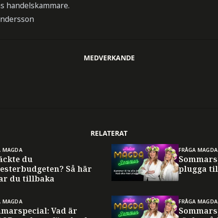
s handelskammare.
Andersson
MEDVERKANDE
RELATERAT
A MAGDA
FRÅGA MAGDA
äckte du
Sommarsp
esterbudgeten? Så här
plugga til
ar du tillbaka
A MAGDA
FRÅGA MAGDA
marspecial: Vad är
Sommarsp