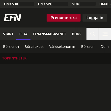
OMXS30
OMXSPI
NDX
OMXC
Prenumerera
Logga in
START
PLAY
FINANSMAGASINET
BÖRS
VETENSKAP
Börslunch
Börsfrukost
Världsekonomin
Börssurr
Domin
TOPPNYHETER
: