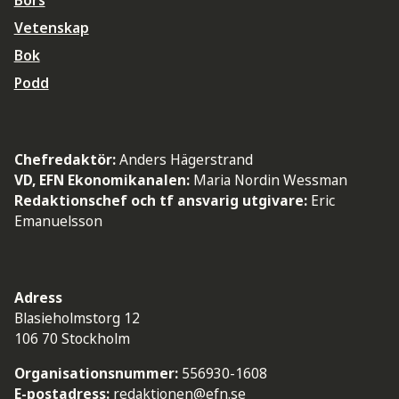
Börs
Vetenskap
Bok
Podd
Chefredaktör:
Anders Hägerstrand
VD, EFN Ekonomikanalen:
Maria Nordin Wessman
Redaktionschef och tf ansvarig utgivare:
Eric
Emanuelsson
Adress
Blasieholmstorg 12
106 70 Stockholm
Organisationsnummer:
556930-1608
E-postadress:
redaktionen@efn.se