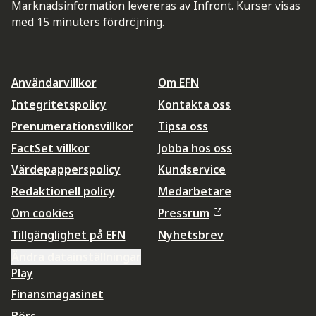
Marknadsinformation levereras av Infront. Kurser visas
med 15 minuters fördröjning.
Användarvillkor
Om EFN
Integritetspolicy
Kontakta oss
Prenumerationsvillkor
Tipsa oss
FactSet villkor
Jobba hos oss
Värdepapperspolicy
Kundservice
Redaktionell policy
Medarbetare
Om cookies
Pressrum
Tillgänglighet på EFN
Nyhetsbrev
Ändra datainställningar
Play
Finansmagasinet