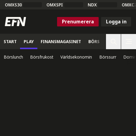
OMXS30
OMXSPI
NDX
OMXC
Prenumerera
Logga in
START
PLAY
FINANSMAGASINET
BÖRS
VETENSKAP
Börslunch
Börsfrukost
Världsekonomin
Börssurr
Domin